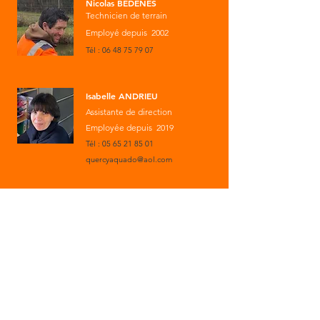
Nicolas BEDENES
Technicien de terrain
Employé depuis 2002
Tél :
06 48 75 79 07
Isabelle ANDRIEU
Assistante de direction
Employée depuis 2019
Tél :
05 65 21 85 01
quercyaquado@aol.com
Marie DELAVAUD
Comptable
Employée depuis 2000
Tél :
05 65 21 85 01
quercyaquado@aol.com