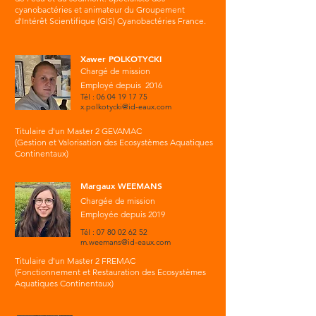
cyanobactéries et animateur du Groupement
d'Intérêt Scientifique (GIS) Cyanobactéries France.
Xawer POLKOTYCKI
Chargé de mission
Employé depuis 2016
Tél :
06 04 19 17 75
x.polkotycki@id-eaux.com
Titulaire d'un Master 2 GEVAMAC
(Gestion et Valorisation des Ecosystèmes Aquatiques
Continentaux)
Margaux WEEMANS
Chargée de mission
Employée depuis 2019
Tél :
07 80 02 62 52
m.weemans@id-eaux.com
Titulaire d'un Master 2 FREMAC
(Fonctionnement et Restauration des Ecosystèmes
Aquatiques Continentaux)