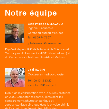
Notre équipe
Jean-Philippe DELAVAUD
Ingénieur aquacole
Gérant du bureau d'études
Tél :
06 09 94 76 27
jph.delavaud@id-eaux.com
Diplômé depuis 1991 de la faculté de Sciences et
Techniques du Languedoc (USTL Montpellier II) et
du Conservatoire National des Arts et Métiers.
Joël ROBIN
Docteur en hydrobiologie
Tél :
06 10 12 63 20
joelrobin11@orange.fr
Début de la collaboration avec le bureau d'études
en 2000. Compétences particulières dans les
compartiments phytoplanctonique et
zooplanctonique ainsi que dans la physico-chimie
de l'eau et du sédiment.
Spécialiste des