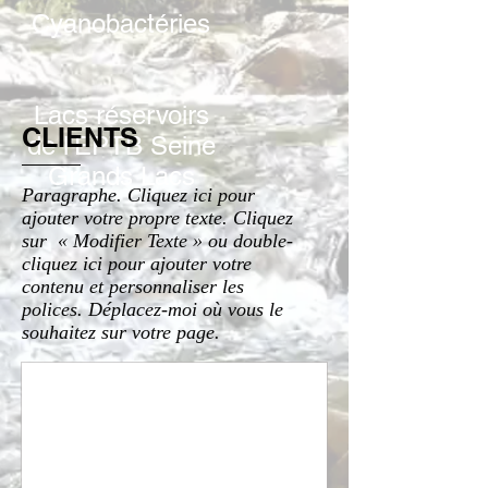
Cyanobactéries
Lacs réservoirs
CLIENTS
de l'EPTB Seine
Grands Lacs
Paragraphe. Cliquez ici pour
ajouter votre propre texte. Cliquez
sur « Modifier Texte » ou double-
cliquez ici pour ajouter votre
contenu et personnaliser les
polices. Déplacez-moi où vous le
souhaitez sur votre page.
Titre de l'image
Décrivez
votre
image
ici.