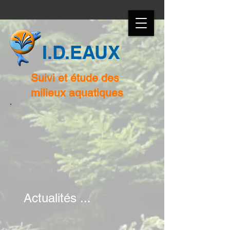
I.D.EAUX
Suivi et étude des
milieux aquatiques
Actualités ...